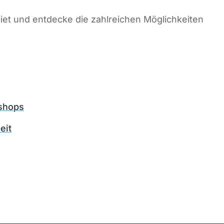
jeden einzelnen
höchstrelevanten Framework
umzugehen und in die
iet und entdecke die zahlreichen Möglichkeiten
Selbststeuerung, -
verantwortung und -führung
gehen zu können ist genial.
Danke!
kshops
eit