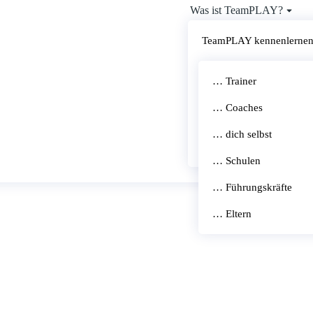
Was ist TeamPLAY?
Für was?
TeamPLAY kennenlerne
Für wen?
TeamPLAY + Methode x
Termine
… Trainer
Seminare
Mission: Frieden
… Coaches
Webinare
Häufige Fragen
Inspiration
… dich selbst
Kostenlose Probefahrt
Coach- & Trainerpool
… Schulen
Shop
… Führungskräfte
… Eltern