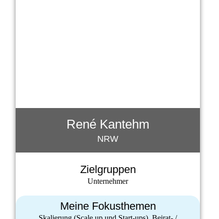
René Kantehm
NRW
Zielgruppen
Unternehmer
Meine Fokusthemen
Skalierung (Scale up und Start-ups), Beirat- /