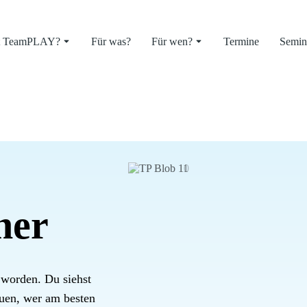
st TeamPLAY?
Für was?
Für wen?
Termine
Semin
ner
 worden. Du siehst
auen, wer am besten