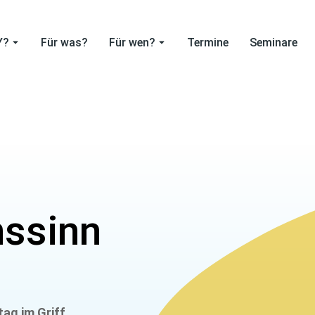
Y?
Für was?
Für wen?
Termine
Seminare
nssinn
tag im Griff
,