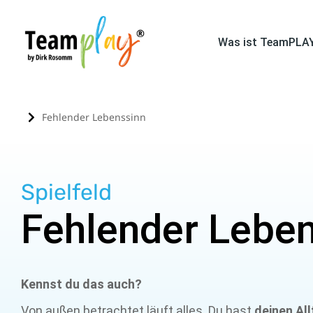
Was ist TeamPLA
Fehlender Lebenssinn
Sie befinden sich hier:
Spielfeld
Fehlender Lebe
Kennst du das auch?
Von außen betrachtet läuft alles. Du hast
deinen All