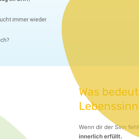
aucht immer wieder
ich?
Was bedeut
Lebenssinn
Wenn dir der Sinn fehl
innerlich erfüllt.