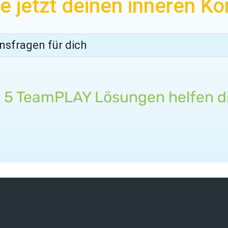
e jetzt deinen inneren K
nsfragen für dich
 5 TeamPLAY Lösungen helfen di