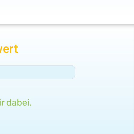
wert
r dabei.