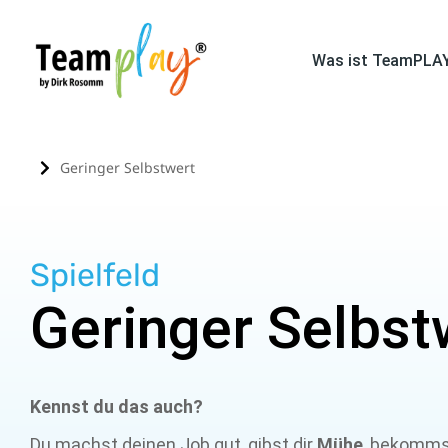
Was ist TeamPLA
Geringer Selbstwert
Sie befinden sich hier:
Spielfeld
Geringer Selbst
Kennst du das auch?
Du machst deinen Job gut, gibst dir
Mühe
, bekomms