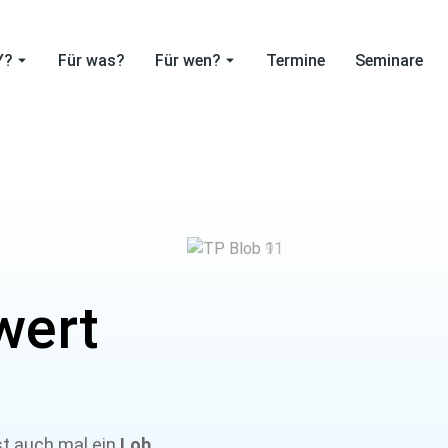
Y?
Für was?
Für wen?
Termine
Seminare
wert
t auch mal ein
Lob.