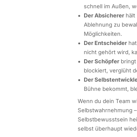
schnell im Außen, we
Der Absicherer
hält
Ablehnung zu bewah
Möglichkeiten.
Der Entscheider
hat
nicht gehört wird, k
Der Schöpfer
bringt
blockiert, verglüht 
Der Selbstentwickl
Bühne bekommt, ble
Wenn du dein Team wie
Selbstwahrnehmung – u
Selbstbewusstsein heiß
selbst überhaupt wie