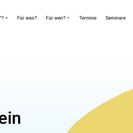
Y?
Für was?
Für wen?
Termine
Seminare
ein