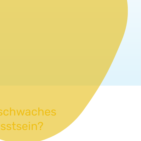
n schwaches
sstsein?