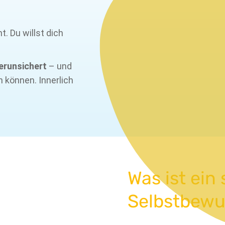
t. Du willst dich
erunsichert
– und
n können. Innerlich
Was ist ei
Selbstbewu