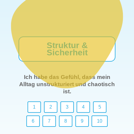
Struktur &
Sicherheit
Ich habe das Gefühl, dass mein
Alltag unstrukturiert und chaotisch
ist.
1
2
3
4
5
6
7
8
9
10