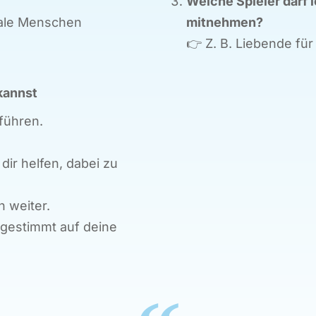
Welche Spieler darf 
nale Menschen
mitnehmen?
👉
Z. B. Liebende für 
kannst
 führen.
dir helfen, dabei zu
h weiter.
abgestimmt auf deine