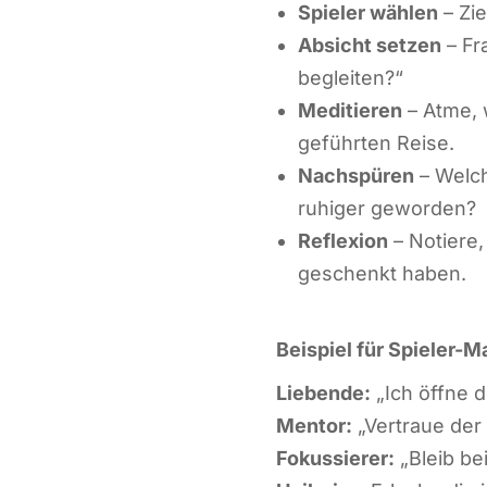
Spieler wählen
– Zie
Absicht setzen
– Fr
begleiten?“
Meditieren
– Atme, 
geführten Reise.
Nachspüren
– Welch
ruhiger geworden?
Reflexion
– Notiere,
geschenkt haben.
Beispiel für Spieler-M
Liebende
:
„Ich öffne d
Mentor
:
„Vertraue der S
Fokussierer
:
„Bleib be