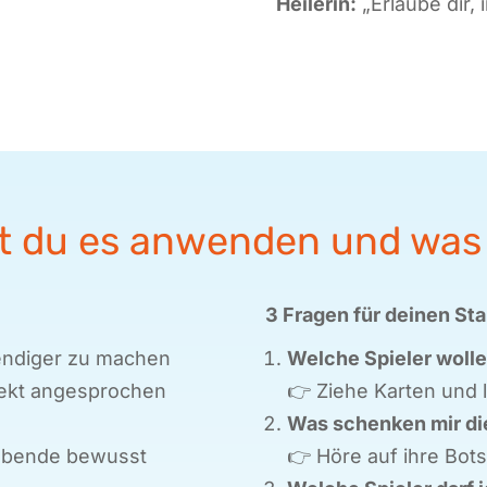
Heilerin
:
„Erlaube dir,
t du es anwenden und was 
3 Fragen für deinen Sta
bendiger zu machen
Welche Spieler wolle
irekt angesprochen
👉
Ziehe Karten und l
Was schenken mir dies
iebende bewusst
👉
Höre auf ihre Bots