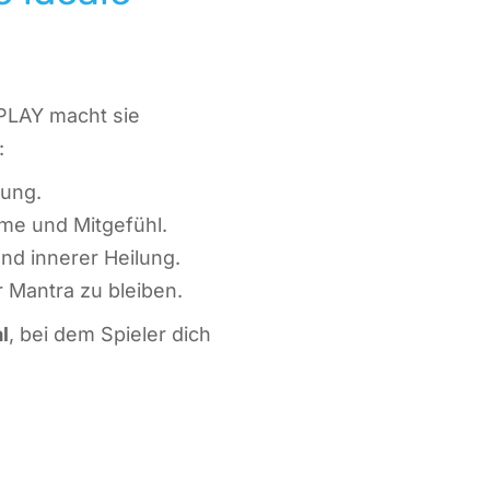
mPLAY macht sie
:
rung.
me und Mitgefühl.
nd innerer Heilung.
r Mantra zu bleiben.
l
, bei dem Spieler dich