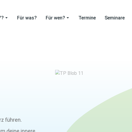
Y?
Für was?
Für wen?
Termine
Seminare
rz führen.
um deine innere