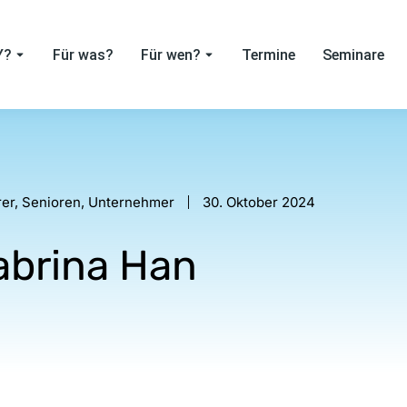
Y?
Für was?
Für wen?
Termine
Seminare
rer
,
Senioren
,
Unternehmer
30. Oktober 2024
abrina Han