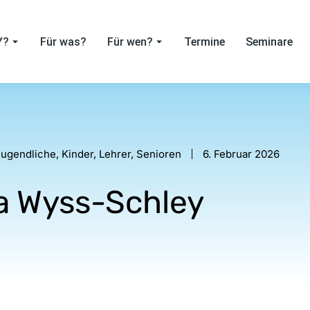
Y?
Für was?
Für wen?
Termine
Seminare
ugendliche
,
Kinder
,
Lehrer
,
Senioren
6. Februar 2026
a Wyss-Schley