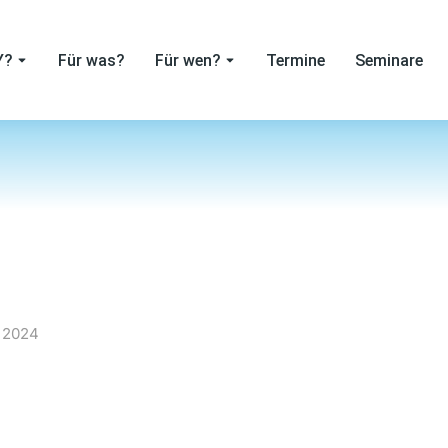
Y?
Für was?
Für wen?
Termine
Seminare
r 2024