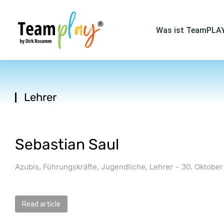
Was ist TeamPLA
Lehrer
Sie befinden sich hier:
Sebastian Saul
Azubis
,
Führungskräfte
,
Jugendliche
,
Lehrer
30. Oktobe
Read article