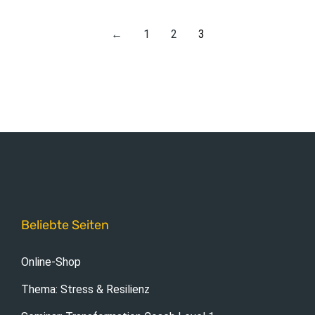
←
1
2
3
Beliebte Seiten
Online-Shop
Thema: Stress & Resilienz