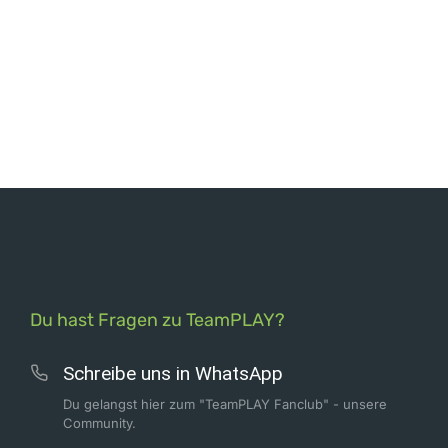
Du hast Fragen zu TeamPLAY?
Schreibe uns in WhatsApp
Du gelangst hier zum "TeamPLAY Fanclub" - unsere
Community.