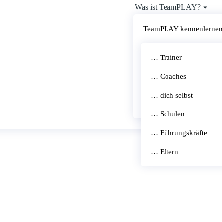
Was ist TeamPLAY?
Für was?
TeamPLAY kennenlerne
Für wen?
TeamPLAY + Methode x
Termine
… Trainer
Seminare
Mission: Frieden
… Coaches
Webinare
Häufige Fragen
Inspiration
… dich selbst
Kostenlose Probefahrt
Coach- & Trainerpool
… Schulen
Shop
… Führungskräfte
… Eltern